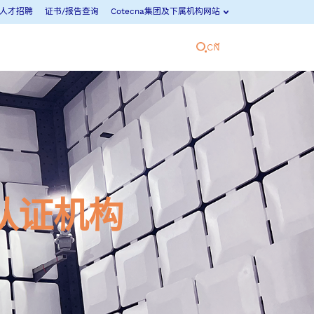
人才招聘
证书/报告查询
Cotecna集团及下属机构网站
CN
cna日本
Fitosoil实验室
cna荷兰实验室
GeoChem实验室
cna马来西亚
检创检测
认证机构
cna中东
中瑞凯新
cna尼日利亚
Neotron实验室
cna泰国
Shiva实验室
cna越南
Suolo e Salute