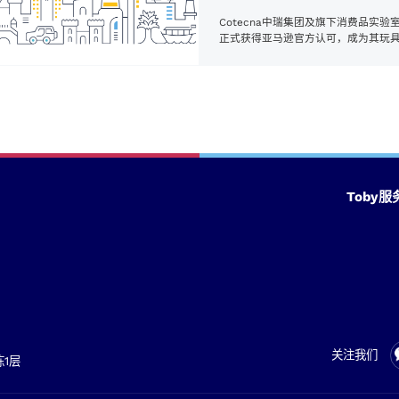
务，是Cotecna在电子电器领域持续
球市场
展服务能力，推进“本土服务，全球认
Cotecna中瑞集团及旗下消费品实验
的力证。
正式获得亚马逊官方认可，成为其玩
类直接验证（DV）审核机构。
Toby服
关注我们
1层