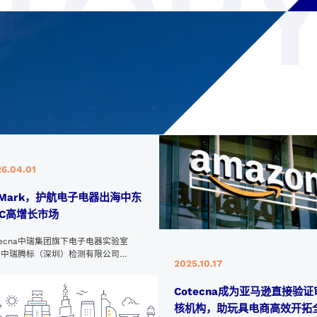
6.04.01
-Mark，护航电子电器出海中东
CC高增长市场
tecna中瑞集团旗下电子电器实验室
—中瑞腾标（深圳）检测有限公司
2025.10.17
Toby检测”）拥有中东GSO公告机构
otified Body, NB）资质，可在中国本
Cotecna成为亚马逊直接验证
成测试并签发G-Mark证书，为中国企
产品进入GCC市场，提供优质高效的认
核机构，助玩具电商高效开拓