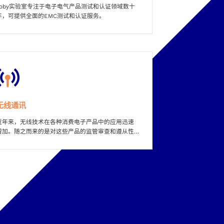
Toby实验室专注于电子电气产品测试和认证领域数十
产品可靠的评估会
年，可提供全面的EMC测试和认证服务。
温、低温、不同湿
无线通讯
近年来，无线技术在各种消费电子产品中的应用迅速
增加。随之而来的是对这些产品的监管审查和遵从性
要求的不断提升。