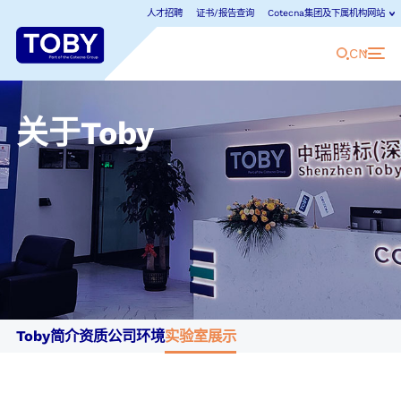
人才招聘
证书/报告查询
Cotecna集团及下属机构网站
CN
关于Toby
Cotecna集团及下属机构网站
Cotecna是领先的国际检验检测认证机构，
点击查看Cotecna集团全球网站。
Cotecna集团
Cotecna日本
Fitosoil实验室
Cotecna中国
Cotecna荷兰实验室
GeoChem实验室
ACT实验室
Cotecna马来西亚
检创检测
Agronómica实验室
Cotecna中东
中瑞凯新
Toby简介
资质
公司环境
实验室展示
AGS
Cotecna尼日利亚
Neotron实验室
Cotecna消费品
Cotecna泰国
Shiva实验室